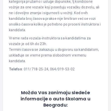
kategorija pružamo i usluge dopunske, tj kondicione
vožnje za one vozače koji poseduju vozačku dozvolu, ali
ne i dovoljno znanja i sigurnosti u vožnji. Kod ovih
kandidata broj časova prakse nije limitiran već se vozi
onoliko časova koliko je potrebno po proceni instruktora i
kandidata.
Vreme rada vozača-instruktora sa kandidatima za
vozače je od 6h do 23h.
Termini časova se zakazuju u dogovoru sa kandidatom,
usklađuje se vreme prema slobodnom vremenu
kandidata.
Telefon
: 011/718-25-24, 064/019-53-02
Možda Vas zanimaju sledeće
informacije o auto školama u
Beogradu: