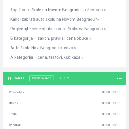
Top 4 auto škole na Novom Beogradu i u Zemunu »
Kako izabrati auto školu na Novom Beogradu?»
Pogledajte cene obuke u auto školama Beograda »
B kategorija – zakon, pravila i cena obuke »
Auto škole Novi Beograd iskustva »
A kategorija – cena, testovi, kubikaža »
UTC+2
DANAS
Otvoreno sada
Ponedeljak
09:00 - 18:00
Utorak
09:00 - 18:00
Sreda
09:00 - 18:00
Četvrtak
09:00 - 18:00