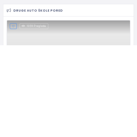
DRUGE AUTO ŠKOLE PORED
1059 Pregleda
4.0
5
Jako Dobro
Auto škola Gold Signal Banjica
Veliki broj kandidata (око 10.000) počev
Crnotravska 4, Beograd