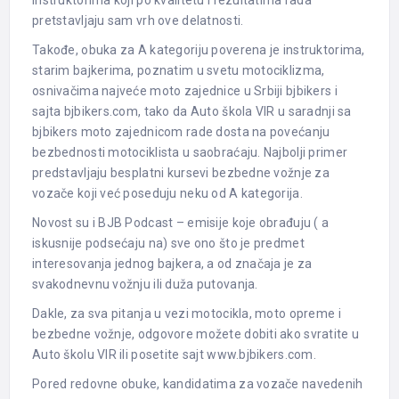
instruktorima koji po kvalitetu i rezultatima rada
pretstavljaju sam vrh ove delatnosti.
Takođe, obuka za A kategoriju poverena je instruktorima,
starim bajkerima, poznatim u svetu motociklizma,
osnivačima najveće moto zajednice u Srbiji bjbikers i
sajta bjbikers.com, tako da Auto škola VIR u saradnji sa
bjbikers moto zajednicom rade dosta na povećanju
bezbednosti motociklista u saobraćaju. Najbolji primer
predstavljaju besplatni kursevi bezbedne vožnje za
vozače koji već poseduju neku od A kategorija.
Novost su i BJB Podcast – emisije koje obrađuju ( a
iskusnije podsećaju na) sve ono što je predmet
interesovanja jednog bajkera, a od značaja je za
svakodnevnu vožnju ili duža putovanja.
Dakle, za sva pitanja u vezi motocikla, moto opreme i
bezbedne vožnje, odgovore možete dobiti ako svratite u
Auto školu VIR ili posetite sajt www.bjbikers.com.
Pored redovne obuke, kandidatima za vozače navedenih