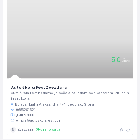
5.0
5
Odlično
Auto škola Fest Zvezdara
Auto škola Fest nedavno je počela sa radom pod vođstvom iskusnih
instruktora.
Bulevar kralja Aleksandra 474, Beograd, Srbija
0653251321
дин.93000
office@autoskolafest.com
Otvoreno sada
Zvezdara