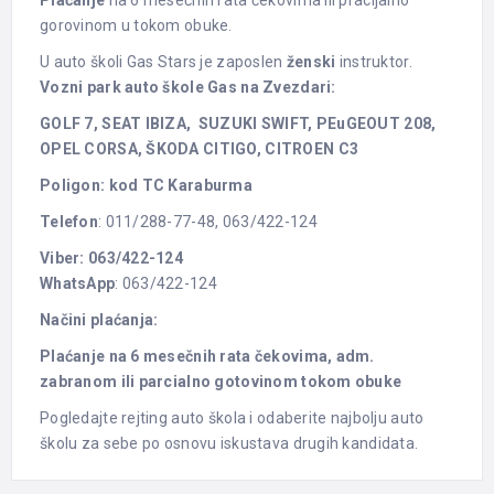
gorovinom u tokom obuke.
U auto školi Gas Stars je zaposlen
ženski
instruktor.
Vozni park auto škole Gas na Zvezdari:
GOLF 7, SEAT IBIZA, SUZUKI SWIFT, PEuGEOUT 208,
OPEL CORSA, ŠKODA CITIGO, CITROEN C3
Poligon: kod TC Karaburma
Telefon
: 011/288-77-48, 063/422-124
Viber: 063/422-124
WhatsApp
: 063/422-124
Načini plaćanja:
Plaćanje na 6 mesečnih rata čekovima, adm.
zabranom ili parcialno gotovinom tokom obuke
Pogledajte rejting auto škola i odaberite najbolju auto
školu za sebe po osnovu iskustava drugih kandidata.