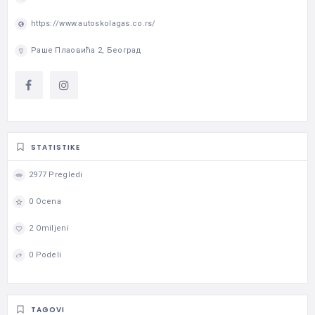
https://www.autoskolagas.co.rs/
Раше Плаовића 2, Београд
STATISTIKE
2977 Pregledi
0 Ocena
2 Omiljeni
0 Podeli
TAGOVI