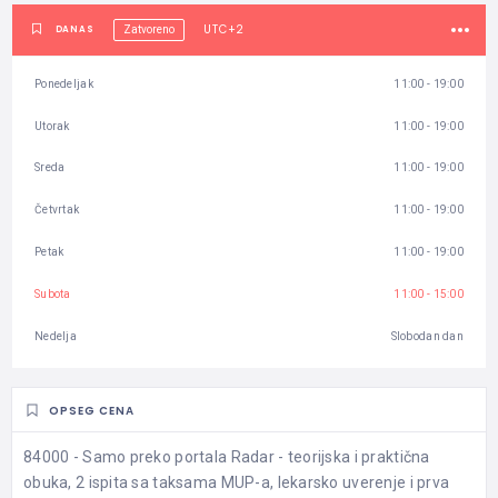
UTC+2
DANAS
Zatvoreno
Ponedeljak
11:00 - 19:00
Utorak
11:00 - 19:00
Sreda
11:00 - 19:00
Četvrtak
11:00 - 19:00
Petak
11:00 - 19:00
Subota
11:00 - 15:00
Nedelja
Slobodan dan
OPSEG CENA
84000 - Samo preko portala Radar - teorijska i praktična
obuka, 2 ispita sa taksama MUP-a, lekarsko uverenje i prva