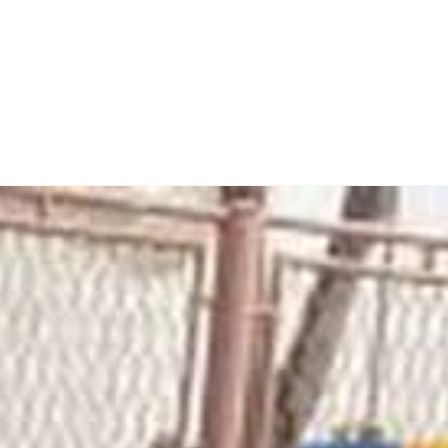
a
Položite vožnju iz prve
O Nama
Kontakt