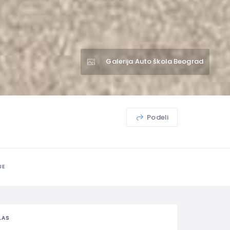
Galerija Auto škola Beograd
Podeli
JE
LAS