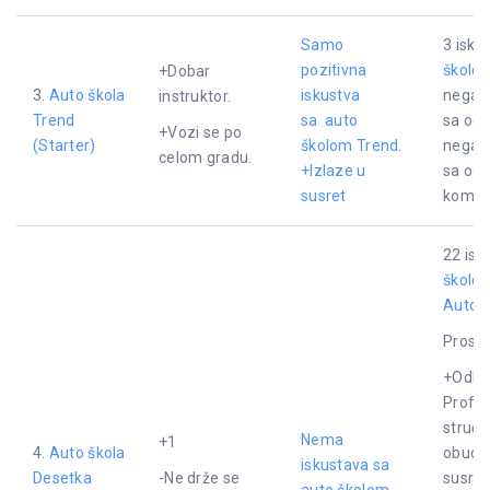
Samo
3 isku
pozitivna
školo
+Dobar
3.
Auto škola
iskustva
negati
instruktor.
Trend
sa
auto
sa oce
+Vozi se po
(Starter)
školom Trend.
negati
celom gradu.
+Izlaze u
sa oc
susret
komen
22 isk
školo
Auto
.
Proseč
+Odlič
Profes
struća
Nema
+1
4.
Auto škola
obuci.
iskustava sa
Desetka
-Ne drže se
susret
auto školom