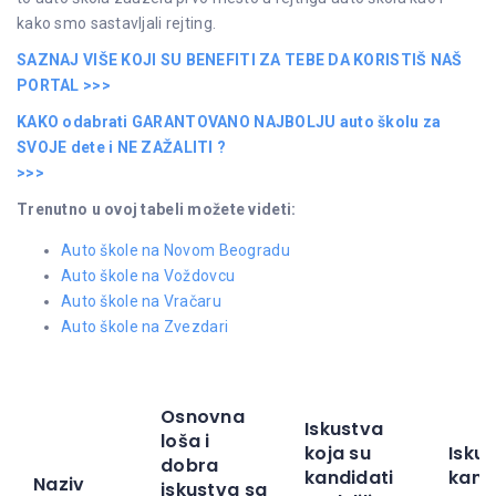
kako smo sastavljali rejting.
SAZNAJ VIŠE KOJI SU BENEFITI ZA TEBE DA KORISTIŠ NAŠ
PORTAL >>>
KAKO odabrati GARANTOVANO NAJBOLJU auto školu za
SVOJE dete i NE ZAŽALITI ?
>>>
Trenutno u ovoj tabeli možete videti:
Auto škole na Novom Beogradu
Auto škole na Voždovcu
Auto škole na Vračaru
Auto škole na Zvezdari
Osnovna
Iskustva
loša i
koja su
Iskus
dobra
kandidati
kand
Naziv
iskustva sa