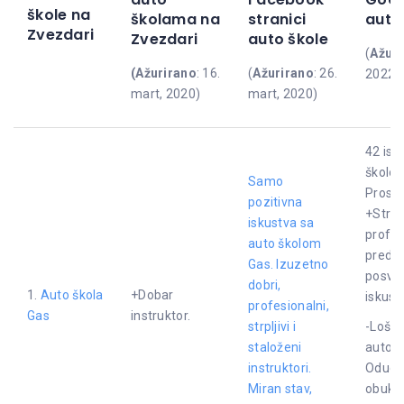
škole na
školama na
stranici
auto
Zvezdari
Zvezdari
auto škole
(
Ažuri
(Ažurirano
: 16.
(
Ažurirano
: 26.
2022)
mart, 2020)
mart, 2020)
42 isk
školo
Samo
Proseč
pozitivna
+Struč
iskustva sa
profes
auto školom
predava
Gas. Izuzetno
posveć
dobri,
1.
Auto škola
+Dobar
iskusni
profesionalni,
Gas
instruktor.
strpljivi i
-Loši i
staloženi
automo
instruktori.
Odugo
Miran stav,
obuka