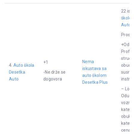
22 isk
školo
Auto
.
Proseč
+Odlič
Profes
struća
Nema
+1
4.
Auto škola
obuci.
iskustava sa
Desetka
-Ne drže se
susret
auto školom
Auto
dogovora
instruk
Desetka Plus
– Loša
Odugov
vozni 
katego
obuka
katego
cena.