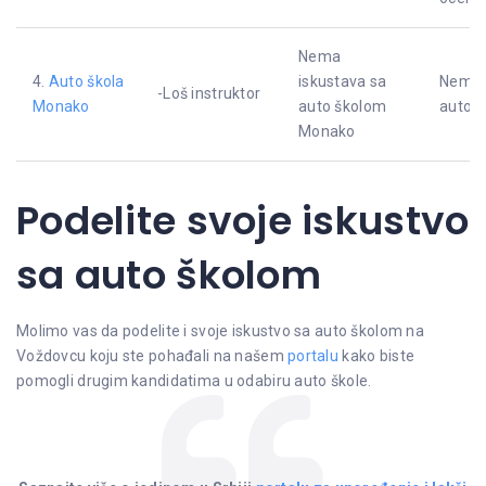
Nema
4.
Auto škola
iskustava sa
Nema 
-Loš instruktor
Monako
auto školom
auto 
Monako
Podelite svoje iskustvo
sa auto školom
Molimo vas da podelite i svoje iskustvo sa auto školom na
Voždovcu koju ste pohađali na našem
portalu
kako biste
pomogli drugim kandidatima u odabiru auto škole.