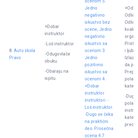
ocenom 5.
Jedno
+Odličn
negativno
Odličn
iskustvo bez
Odliča
+Dobar
ocene, Jedno
kvalit
instruktor
negativno
organi
iskustvo sa
Pristu
-Loš instruktor
8.
Auto škola
ocenom 3.
i ljuba
-Odugovlače
Pravo
Jedno
Izlaze
obuku.
pozitivno
da po
-Obaraju na
iskustvo sa
Prepo
ispitu.
ocenom 4.
polaga
+Dobar
katego
instruktor
-Dugo 
instruktori. -
polaga
Loš instruktor.
instruk
-Dugo se čeka
kategor
na praktični
predav
deo. Prosečna
ocena 4.7