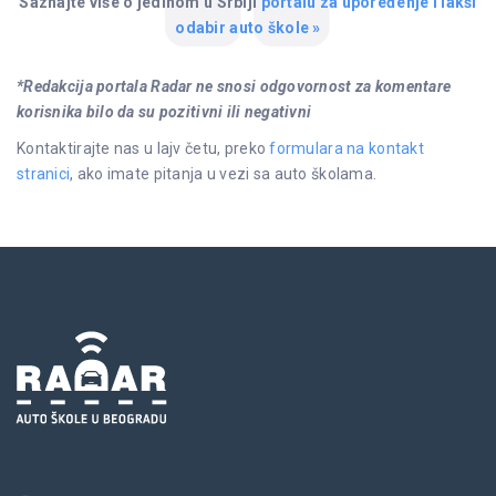
Saznajte više o jedinom u Srbiji
portalu za upoređenje i lakši
odabir auto škole »
*Redakcija portala Radar ne snosi odgovornost za komentare
korisnika bilo da su pozitivni ili negativni
Kontaktirajte nas u lajv četu, preko
formulara na kontakt
stranici
, ako imate pitanja u vezi sa auto školama.