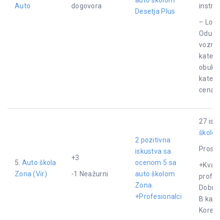
Auto
dogovora
instruk
Desetja Plus
– Loša
Odugov
vozni 
katego
obuka
katego
cena.
27 isk
školom
2 pozitivna
Proseč
iskustva sa
+3
5.
Auto škola
ocenom 5 sa
+Kvali
Zona (Vir)
-1 Neažurni
auto školom
profes
Zona.
Dobri i
+Profesionalci
B kate
Korekt