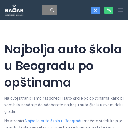
Najbolja auto škola
u Beogradu po
opštinama
Na ovoj stranici smo rasporedili auto škole po opštinama kako bi
vam bilo zgodnije da odaberete najbolju auto školu u svom delu
grada.
Na stranici
Najbolja auto škola u Beogradu
možete videti koja je
to auto škola zauzela prvo mesto u rejtngu auto škola kao i