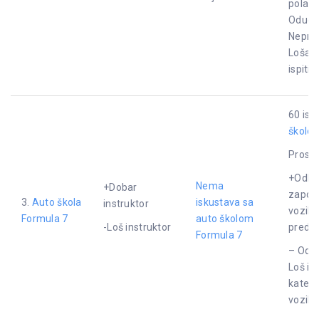
polaga
Odugo
Neprof
Loša o
ispitiv
60 isk
školo
Proseč
+Odličn
Nema
+Dobar
zaposl
3.
Auto škola
iskustava sa
instruktor
vozilo
Formula 7
auto školom
-Loš instruktor
preda
Formula 7
– Odu
Loš is
katego
vozila 