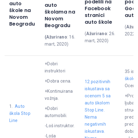
podelili na
podel
auto
auto
Facebook
Goog
škole na
školama na
stranici
auto
Novom
Novom
auto škole
Beogradu
Beogradu
(
Ažuri
(
Ažurirano
: 26.
2022)
(Ažurirano
: 16.
mart, 2020)
mart, 2020)
+Dobri
instruktori
35 isk
školom
+Dobra cena.
12 pozitivnih
Ocena
iskustava sa
+Kontinuirana
ocenom 5 sa
+Profe
vožnja.
auto školom
ljubazn
1.
Auto
+Dobri
Stop Line.
stručn
škola Stop
automobili.
Nema
predav
Line
negativnih
predav
-Loš instruktor.
iskustava.
dobar 
-Loša