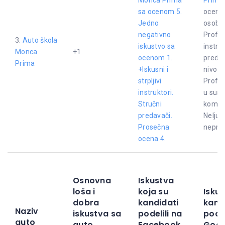
sa ocenom 5.
ocena 
Jedno
osoblj
negativno
Profes
3.
Auto škola
iskustvo sa
instru
Monca
+1
ocenom 1.
predav
Prima
+Iskusni i
nivo u
strpljivi
Profes
instruktori.
u susr
Stručni
komuni
predavači.
Neljub
Prosečna
neprof
ocena 4.
Osnovna
Iskustva
loša i
koja su
Iskus
dobra
kandidati
kand
Naziv
iskustva sa
podelili na
podel
auto
auto
Facebook
Goog