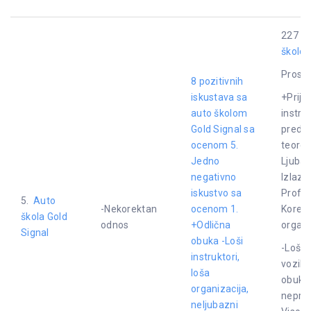
227 is
školom
Proseč
8 pozitivnih
iskustava sa
+Prijat
auto školom
instruk
Gold Signal sa
predav
ocenom 5.
teoret
Jedno
Ljubaz
negativno
Izlaze
iskustvo sa
Profes
5.
Auto
-Nekorektan
ocenom 1.
Korekt
škola Gold
odnos
+Odlična
organi
Signal
obuka -Loši
-Loš i
instruktori,
vozila
loša
obuku.
organizacija,
neprof
neljubazni