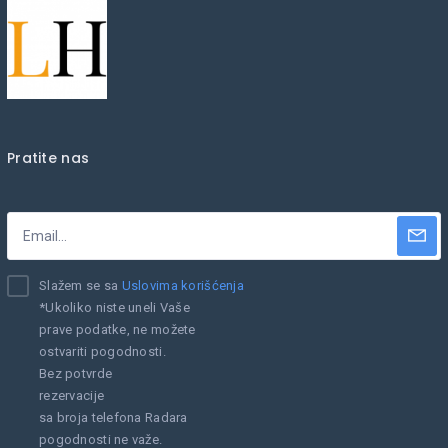
Pratite nas
Slažem se sa
Uslovima korišćenja
*Ukoliko niste uneli Vaše
prave podatke, ne možete
ostvariti pogodnosti.
Bez potvrde
rezervacije
sa broja telefona Radara
pogodnosti ne važe.