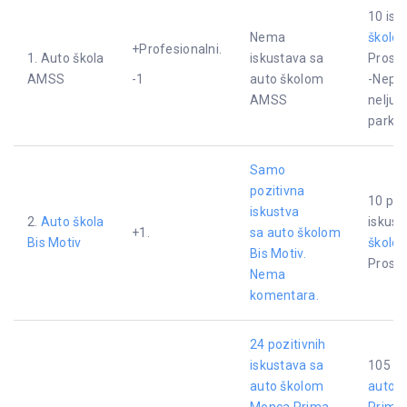
10 isk
Nema
školo
+Profesionalni.
1. Auto škola
iskustava sa
Proseč
AMSS
-1
auto školom
-Nepro
AMSS
neljub
park
Samo
pozitivna
10 poz
iskustva
2.
Auto škola
iskust
+1.
sa
auto školom
Bis Motiv
školom
Bis Motiv.
Proseč
Nema
komentara.
24 pozitivnih
iskustava sa
105 is
auto školom
auto 
Monca Prima
Prima