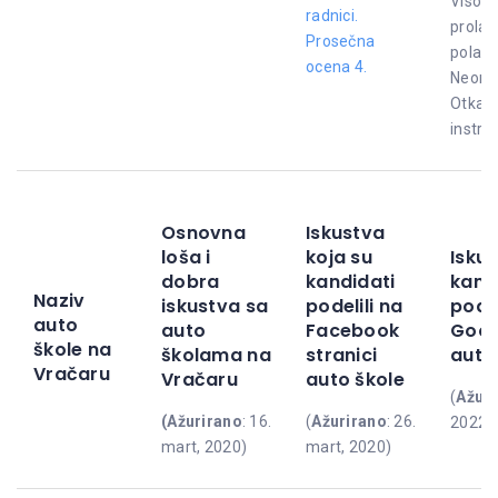
Visoke
radnici.
prolaz
Prosečna
polaga
ocena 4.
Neorga
Otkazu
instru
Osnovna
Iskustva
loša i
koja su
Iskus
dobra
kandidati
kand
Naziv
iskustva sa
podelili na
podel
auto
auto
Facebook
Goog
škole na
školama na
stranici
auto
Vračaru
Vračaru
auto škole
(
Ažuri
(Ažurirano
: 16.
(
Ažurirano
: 26.
2022)
mart, 2020)
mart, 2020)