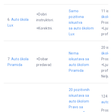
Samo
11 isk
+Dobri
pozitivna
školo
6.
Auto škola
instruktori.
iskustva
Proseč
Lux
+Korektni.
sa
auto školom
+Ljuba
Lux
profes
20 isk
Nema
školo
7.
Auto škola
+Dobar
iskustava sa
Proseč
Piramida
predavač
auto školom
+Ljuba
Piramida
profes
Neljub
20 pozitivnih
iskustava sa
124 is
auto školom
auto 
Pravo sa
Proseč