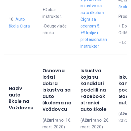
iskustva sa
školom
+Dobar
auto školom
instruktor.
Proseč
10.
Auto
Čigra sa
škola Čigra
-Odugovlače
ocenom 5.
+ Doba
obuku.
+Strpljiv i
Odličn
profesionalan
– Loša
instruktor
Osnovna
Iskustva
loša i
koja su
Iskus
dobra
kandidati
kand
Naziv
iskustva sa
podelili na
podel
auto
auto
Facebook
Goog
škole na
školama na
stranici
auto
Voždovcu
Voždovcu
auto škole
(
Ažuri
(Ažurirano
: 16.
(
Ažurirano
: 26.
2022)
mart, 2020)
mart, 2020)