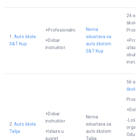
24 isk
školo
Nema
+Profesionalni.
Proseč
1.
Auto škola
iskustava sa
+Dobar
+Profe
S&T Kup
auto školom
instruktor.
izlaze
S&T Kup
obuka,
insruk
56 isk
školom
Proseč
+Doba
+Dobar
Nema
-Loš i
instruktor
2.
Auto škola
iskustava sa
organi
Talija
+Izlaze u
auto školom
Odugo
susret
Talija