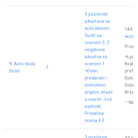
9 pozitivnih
iskustava sa
auto školom
144 is
Sušić sa
auto š
ocenom 5. 2
Proseč
negativna
iskustva sa
+Ljuba
9.
Auto škola
ocenom 1.
Kvalite
-1
Sušić
+Dobri
profes
predavači i
Dobar 
instruktori,
Dobra 
prijatni, izlaze
Brza 
u susret. -Loš
– Nepr
ispitivač.
Prosečna
ocena 4.3
3 pozitivna
42 isk