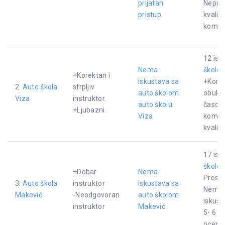
prijatan
Neprof
pristup.
kvalit
komuni
12 isk
Nema
školo
+Korektan i
iskustava sa
+Korek
2.
Auto škola
strpljiv
auto školom
obuka.
Viza
instruktor.
auto školu
časove
+Ljubazni.
Viza
komuni
kvalit
17 isk
školo
+Dobar
Nema
Proseč
3.
Auto škola
instruktor
iskustava sa
Nema 
Makević
-Neodgovoran
auto školom
iskus
instruktor
Makević
5- 6 i
oceno