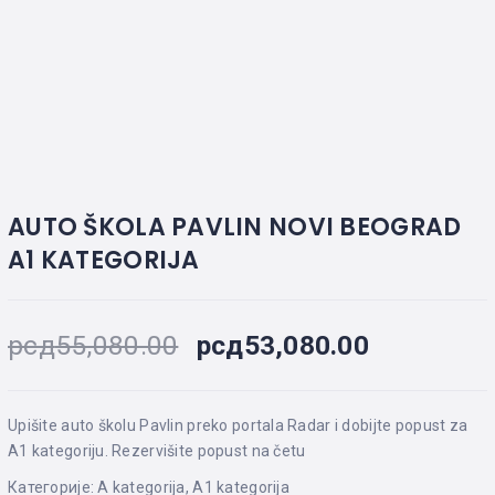
ŠKOLE
ŠKOLE
POLOŽITE
KATEGORIJA
PALILULA
NA
VOŽNJU
CENE
VRAČARU
IZ
PRVE
B
KATEGORIJA
AUTO
ŠKOLE
O
NA
NAMA
C
ZVEZDARI
KATEGORIJA
KONTAKT
ČASOVI
AUTO ŠKOLA PAVLIN NOVI BEOGRAD
VOŽNJE
A1 KATEGORIJA
рсд
55,080.00
рсд
53,080.00
Upišite auto školu Pavlin preko portala Radar i dobijte popust za
A1 kategoriju. Rezervišite popust na četu
Категорије:
A kategorija
,
A1 kategorija