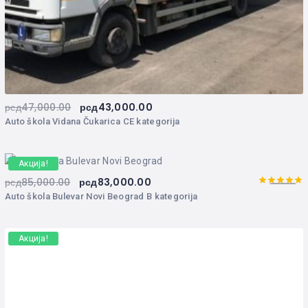
рсд
47,000.00
рсд
43,000.00
Auto škola Vidana Čukarica CE kategorija
Акција!
рсд
85,000.00
рсд
83,000.00
5.00
Оцењено
Auto škola Bulevar Novi Beograd B kategorija
са
од 5
Акција!