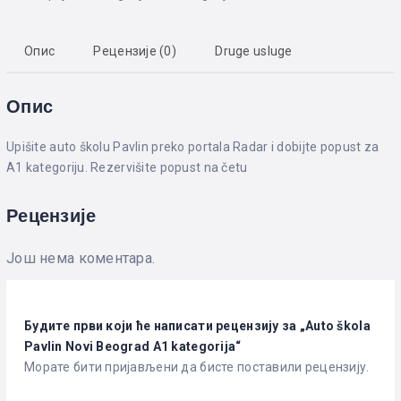
Опис
Рецензије (0)
Druge usluge
Опис
Upišite auto školu Pavlin preko portala Radar i dobijte popust za
A1 kategoriju. Rezervišite popust na četu
Рецензије
Још нема коментара.
Будите први који ће написати рецензију за „Auto škola
Pavlin Novi Beograd A1 kategorija“
Морате бити
пријављени
да бисте поставили рецензију.