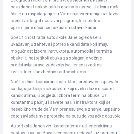
pouzdanost nakon tolikih godina iskustva. U okviru naše
škole na raspolaganju su Vam najsavremenija nastavna
sredstva, bogat nastavni program, kompletno
opremljene učionice i iskusni nastavni kadar.
Specifičnost rada auto škole Jane ogleda se u
uvažavanju zahteva i potreba kandidata koji imaju
mogućnost izbora instruktora, automobila i termina
obuke. U našoj školi obuka za polaganje vožnje
predstavlja pravo zadovoljstvo, jer se izvodi na
kvalitetnim i bezbednim automobilima.
Naš tim čine licencirani instruktori, predavači i ispitivači
sa dugogodišnjim iskustvom koji uvek izlaze u susret
kandidatima, u pogledu izbora termina obuke. Uz
konstantnu pažnju i savete naših instruktora koji se
nesebično trude da Vam prenesu svoje znanje, uspešno
ćete savladati sve prepreke na putu do vozačke dozvole.
Auto škola Jane svim kandidatima nudi interaktivnu
nastavu koju održava licencirani predavač, uz primenu