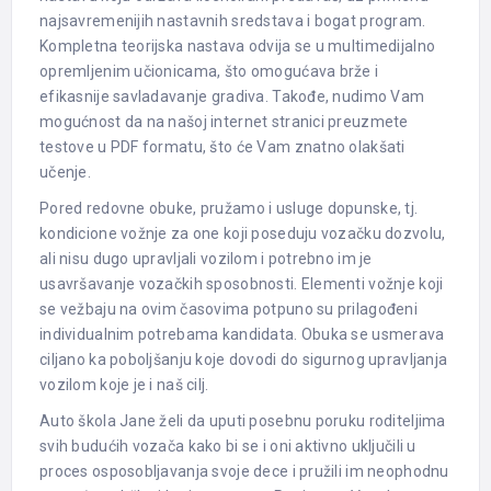
najsavremenijih nastavnih sredstava i bogat program.
Kompletna teorijska nastava odvija se u multimedijalno
opremljenim učionicama, što omogućava brže i
efikasnije savladavanje gradiva. Takođe, nudimo Vam
mogućnost da na našoj internet stranici preuzmete
testove u PDF formatu, što će Vam znatno olakšati
učenje.
Pored redovne obuke, pružamo i usluge dopunske, tj.
kondicione vožnje za one koji poseduju vozačku dozvolu,
ali nisu dugo upravljali vozilom i potrebno im je
usavršavanje vozačkih sposobnosti. Elementi vožnje koji
se vežbaju na ovim časovima potpuno su prilagođeni
individualnim potrebama kandidata. Obuka se usmerava
ciljano ka poboljšanju koje dovodi do sigurnog upravljanja
vozilom koje je i naš cilj.
Auto škola Jane želi da uputi posebnu poruku roditeljima
svih budućih vozača kako bi se i oni aktivno uključili u
proces osposobljavanja svoje dece i pružili im neophodnu