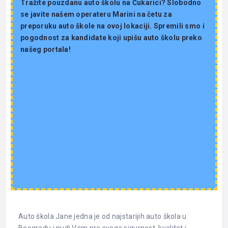
Tražite pouzdanu auto školu na Čukarici? Slobodno
se javite našem operateru Marini na četu za
preporuku auto škole na ovoj lokaciji. Spremili smo i
pogodnost za kandidate koji upišu auto školu preko
našeg portala!
Auto škola Jane jedna je od najstarijih auto škola u
Beogradu i nudi Vam pre svega sigurnost, kvalitet i