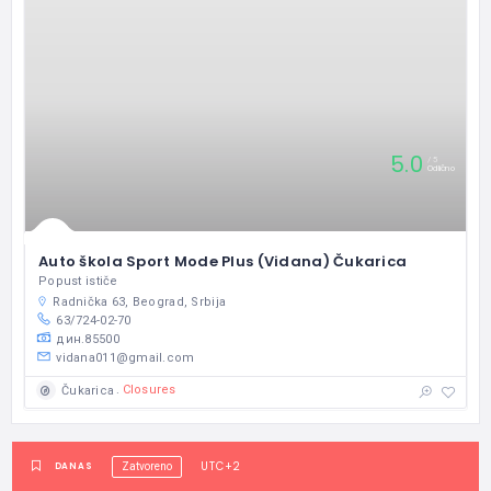
5.0
5
Odlično
Auto škola Sport Mode Plus (Vidana) Čukarica
Popust ističe
Radnička 63, Beograd, Srbija
63/724-02-70
дин.85500
vidana011@gmail.com
Closures
Čukarica
UTC+2
DANAS
Zatvoreno