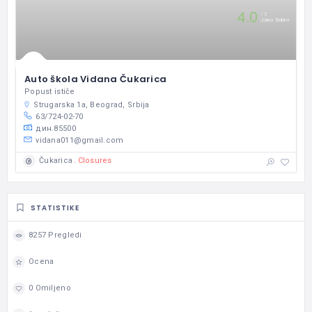
4.0
5
Jako Dobro
Auto škola Vidana Čukarica
Popust ističe
Strugarska 1a, Beograd, Srbija
63/724-02-70
дин.85500
vidana011@gmail.com
Closures
Čukarica
STATISTIKE
8257 Pregledi
Ocena
0 Omiljeno