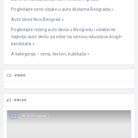
Pogledajte cene obuke u auto školama Beograda »
Auto škole Novi Beograd »
Pogledajte rejting auto škola u Beogradu i odaberite
najbolju auto školu za sebe na osnovu iskustava drugih
kandidata »
A kategorija – cena, testovi, kubikaža »
VIDEO
OGLAS
2610 Pregleda