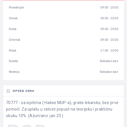
Ponedeljak
09:00 - 20:00
Utorak
09:00 - 20:00
Sreda
09:00 - 20:00
Četvrtak
09:00 - 20:00
Petak
21:00 - 20:00
Subota
Slobodan dan
Nedelja
Slobodan dan
OPSEG CENA
70777 - sa ispitima (+takse MUP-a), gratis lekarsko, bez prve
pomoći. Za uplatu u celosti popust na teorijsku i praktičnu
obuku 10%. (Ažurirano: jan.23.)