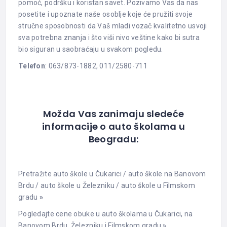
pomoć, podršku i koristan savet. Pozivamo Vas da nas
posetite i upoznate naše osoblje koje će pružiti svoje
stručne sposobnosti da Vaš mladi vozač kvalitetno usvoji
sva potrebna znanja i što viši nivo veštine kako bi sutra
bio siguran u saobraćaju u svakom pogledu.
Telefon
: 063/873-1882, 011/2580-711
Možda Vas zanimaju sledeće
informacije o auto školama u
Beogradu:
Pretražite auto škole u Čukarici
/
auto škole na Banovom
Brdu
/
auto škole u Železniku
/
auto škole u Filmskom
gradu
»
Pogledajte cene obuke u auto školama u Čukarici, na
Banovom Brdu, Železniku i Filmskom gradu
»