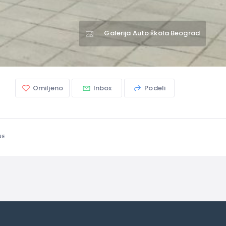
Galerija Auto škola Beograd
Omiljeno
Inbox
Podeli
JE