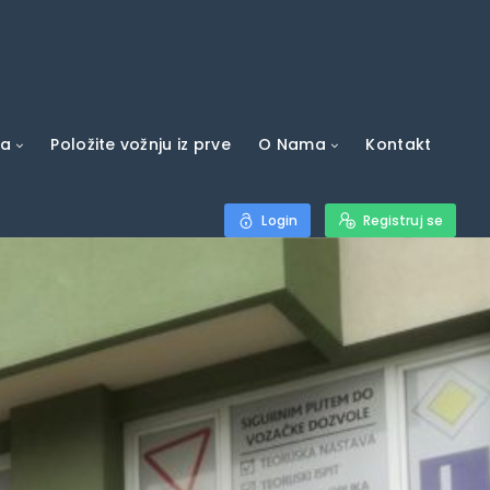
va
Položite vožnju iz prve
O Nama
Kontakt
Login
Registruj se