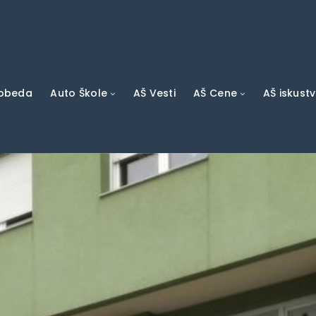
pobeda
Auto Škole
AŠ Vesti
AŠ Cene
AŠ iskust