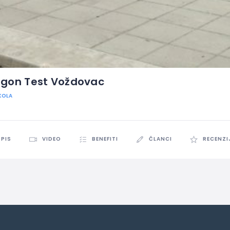
ligon Test Voždovac
KOLA
PIS
VIDEO
BENEFITI
ČLANCI
RECENZI