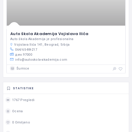
Auto škola Akademija Vojislava Ilića
Auto škola Akademija je profesionalna
Vojislava Ilića 141, Beograd, Srbija
064/65-88-217
дин.97000
info@autoskola-akademija.com
Šumice
STATISTIKE
1767 Pregledi
Ocena
0 Omiljeno