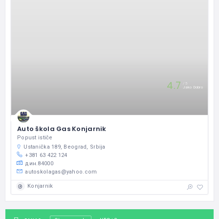
4.7
5
Jako Dobro
Auto škola Gas Konjarnik
Popust ističe
Ustanička 189, Beograd, Srbija
+381 63 422 124
дин.84000
autoskolagas@yahoo.com
Konjarnik