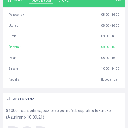
UTC+2
DANAS
Otvoreno sada
Ponedeljak
08:00 - 16:00
Utorak
08:00 - 16:00
Sreda
08:00 - 16:00
Četvrtak
08:00 - 16:00
Petak
08:00 - 16:00
Subota
10:00 - 14:00
Nedelja
Slobodan dan
OPSEG CENA
84000 - sa ispitima,bez prve pomoći, besplatno lekarsko
(Ažurirano 10.09.21)