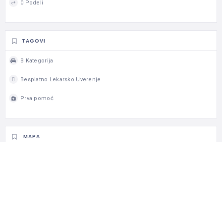
0 Podeli
TAGOVI
B Kategorija
Besplatno Lekarsko Uverenje
Prva pomoć
MAPA
AUTOR
pandaus
Direktor