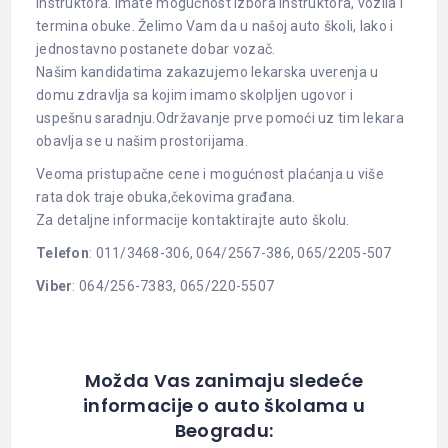
instruktora. Imate mogućnost izbora instruktora, vozila i
termina obuke. Želimo Vam da u našoj auto školi, lako i
jednostavno postanete dobar vozač.
Našim kandidatima zakazujemo lekarska uverenja u
domu zdravlja sa kojim imamo skolpljen ugovor i
uspešnu saradnju.Održavanje prve pomoći uz tim lekara
obavlja se u našim prostorijama.
Veoma pristupačne cene i mogućnost plaćanja u više
rata dok traje obuka,čekovima građana.
Za detaljne informacije kontaktirajte auto školu.
Telefon
: 011/3468-306, 064/2567-386, 065/2205-507
Viber
: 064/256-7383, 065/220-5507
Možda Vas zanimaju sledeće
informacije o auto školama u
Beogradu: