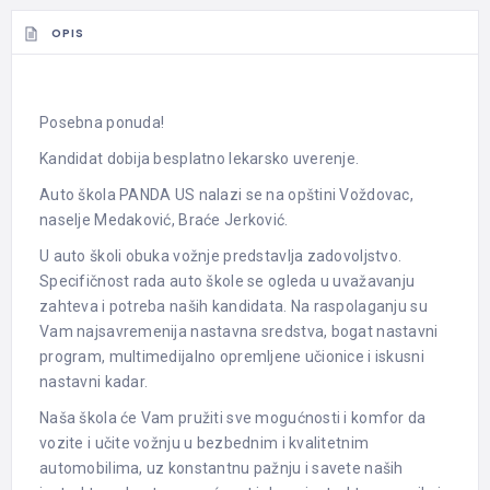
OPIS
Posebna ponuda!
Kandidat dobija besplatno lekarsko uverenje.
Auto škola PANDA US nalazi se na opštini Voždovac,
naselje Medaković, Braće Jerković.
U auto školi obuka vožnje predstavlja zadovoljstvo.
Specifičnost rada auto škole se ogleda u uvažavanju
zahteva i potreba naših kandidata. Na raspolaganju su
Vam najsavremenija nastavna sredstva, bogat nastavni
program, multimedijalno opremljene učionice i iskusni
nastavni kadar.
Naša škola će Vam pružiti sve mogućnosti i komfor da
vozite i učite vožnju u bezbednim i kvalitetnim
automobilima, uz konstantnu pažnju i savete naših