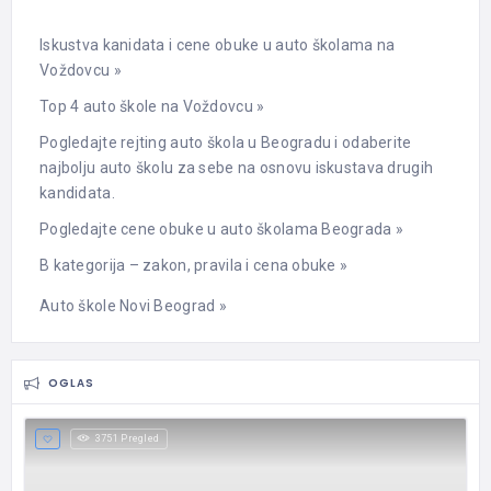
Iskustva kanidata i cene obuke u auto školama na
Voždovcu »
Top 4 auto škole na Voždovcu »
Pogledajte rejting auto škola u Beogradu i odaberite
najbolju auto školu za sebe na osnovu iskustava drugih
kandidata.
Pogledajte cene obuke u auto školama Beograda »
B kategorija – zakon, pravila i cena obuke »
Auto škole Novi Beograd »
OGLAS
3751 Pregled