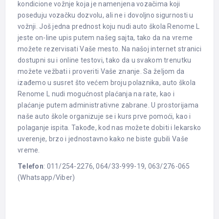
kondicione vožnje koja je namenjena vozačima koji
poseduju vozačku dozvolu, ali ne i dovoljno sigurnosti u
vožnji. Još jedna prednost koju nudi auto škola Renome L
jeste on-line upis putem našeg sajta, tako da na vreme
možete rezervisati Vaše mesto. Na našoj internet stranici
dostupni su i online testovi, tako da u svakom trenutku
možete vežbati i proveriti Vaše znanje. Sa željom da
izađemo u susret što većem broju polaznika, auto škola
Renome L nudi mogućnost plaćanja na rate, kao i
plaćanje putem administrativne zabrane. U prostorijama
naše auto škole organizuje se i kurs prve pomoći, kao i
polaganje ispita. Takođe, kod nas možete dobiti i lekarsko
uverenje, brzo i jednostavno kako ne biste gubili Vaše
vreme.
Telefon
: 011/254-2276, 064/33-999-19, 063/276-065
(Whatsapp/Viber)