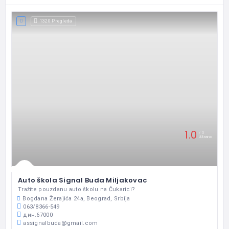
1320 Pregleda
1.0
5
Užasno
Auto škola Signal Buda Miljakovac
Tražite pouzdanu auto školu na Čukarici?
Bogdana Žerajića 24a, Beograd, Srbija
063/8366-549
дин.67000
assignalbuda@gmail.com