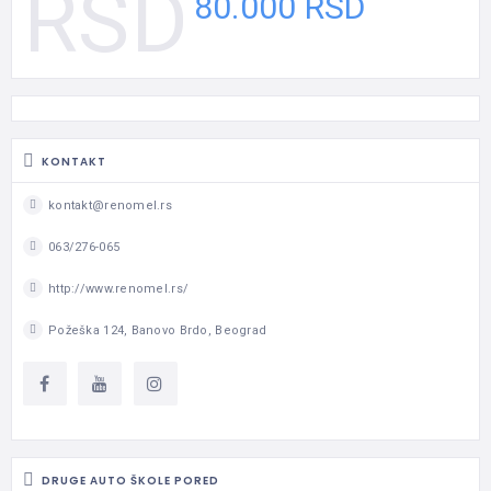
80.000 RSD
KONTAKT
kontakt@renomel.rs
063/276-065
http://www.renomel.rs/
Požeška 124, Banovo Brdo, Beograd
DRUGE AUTO ŠKOLE PORED