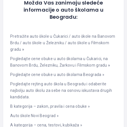
Možda Vas zanimaju sledeće
informacije o auto školama u
Beogradu:
Pretražite auto škole u Čukarici
/
auto škole na Banovom
Brdu
/
auto škole u Železniku
/
auto škole u Filmskom
gradu
»
Pogledajte cene obuke u auto školama u Čukarici, na
Banovom Brdu, Železniku, Žarkovu i Filmskom gradu
»
Pogledajte cene obuke u auto školama Beograda »
Pogledajte rejting auto škola u Beogradu i odaberite
najbolju auto školu za sebe na osnovu iskustava drugih
kandidata.
B kategorija – zakon, pravila i cena obuke »
Auto škole Novi Beograd »
A kategorija – cena, testovi, kubikaža »