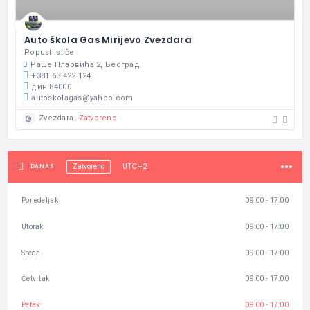
Auto škola Gas Mirijevo Zvezdara
Popust ističe
Раше Плаовића 2, Београд
+381 63 422 124
дин.84000
autoskolagas@yahoo.com
Zatvoreno
Zvezdara
UTC+2
DANAS
Zatvoreno
Ponedeljak
09:00 - 17:00
Utorak
09:00 - 17:00
Sreda
09:00 - 17:00
Četvrtak
09:00 - 17:00
Petak
09:00 - 17:00