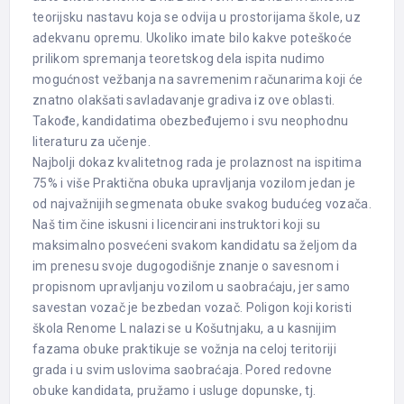
teorijsku nastavu koja se odvija u prostorijama škole, uz
adekvanu opremu. Ukoliko imate bilo kakve poteškoće
prilikom spremanja teoretskog dela ispita nudimo
mogućnost vežbanja na savremenim računarima koji će
znatno olakšati savladavanje gradiva iz ove oblasti.
Takođe, kandidatima obezbeđujemo i svu neophodnu
literaturu za učenje.
Najbolji dokaz kvalitetnog rada je prolaznost na ispitima
75% i više Praktična obuka upravljanja vozilom jedan je
od najvažnijih segmenata obuke svakog budućeg vozača.
Naš tim čine iskusni i licencirani instruktori koji su
maksimalno posvećeni svakom kandidatu sa željom da
im prenesu svoje dugogodišnje znanje o savesnom i
propisnom upravljanju vozilom u saobraćaju, jer samo
savestan vozač je bezbedan vozač. Poligon koji koristi
škola Renome L nalazi se u Košutnjaku, a u kasnijim
fazama obuke praktikuje se vožnja na celoj teritoriji
grada i u svim uslovima saobraćaja. Pored redovne
obuke kandidata, pružamo i usluge dopunske, tj.