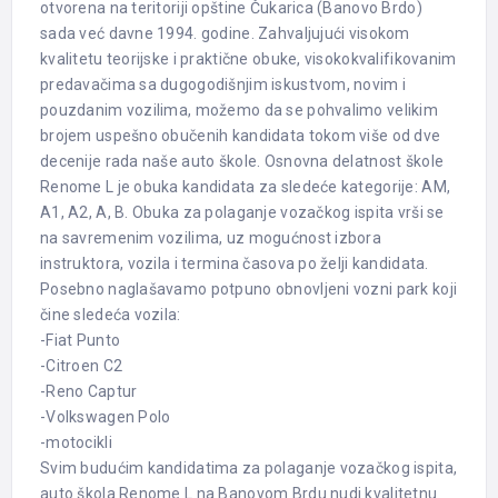
otvorena na teritoriji opštine Čukarica (Banovo Brdo)
sada već davne 1994. godine. Zahvaljujući visokom
kvalitetu teorijske i praktične obuke, visokokvalifikovanim
predavačima sa dugogodišnjim iskustvom, novim i
pouzdanim vozilima, možemo da se pohvalimo velikim
brojem uspešno obučenih kandidata tokom više od dve
decenije rada naše auto škole. Osnovna delatnost škole
Renome L je obuka kandidata za sledeće kategorije: AM,
A1, A2, A, B. Obuka za polaganje vozačkog ispita vrši se
na savremenim vozilima, uz mogućnost izbora
instruktora, vozila i termina časova po želji kandidata.
Posebno naglašavamo potpuno obnovljeni vozni park koji
čine sledeća vozila:
-Fiat Punto
-Citroen C2
-Reno Captur
-Volkswagen Polo
-motocikli
Svim budućim kandidatima za polaganje vozačkog ispita,
auto škola Renome L na Banovom Brdu nudi kvalitetnu