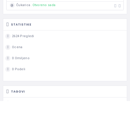
Otvoreno sada
Čukarica
STATISTIKE
2624 Pregledi
Ocena
0 Omiljeno
0 Podeli
TAGOVI
A Kategorija
A1 Kategorija
A2 Kategorija