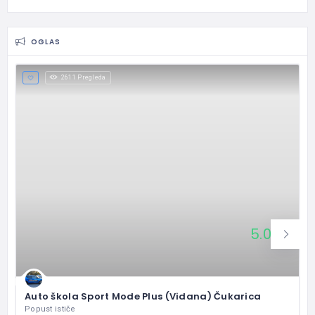
OGLAS
2611 Pregleda
5.0
5
Odlično
Auto škola Sport Mode Plus (Vidana) Čukarica
Popust ističe