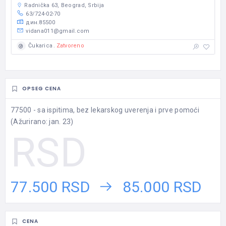
Radnička 63, Beograd, Srbija
63/724-02-70
дин.85500
vidana011@gmail.com
Zatvoreno
Čukarica
OPSEG CENA
77500 - sa ispitima, bez lekarskog uverenja i prve pomoći
(Ažurirano: jan. 23)
77.500 RSD
85.000 RSD
CENA