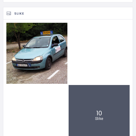
SLIKE
10
Slike