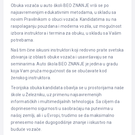
Obuka vozača u auto školi BEO ZNANJE vrši se po
najsavremenijim edukativnim metodama, u skladu sa
novim Pravilnikom o obuci vozača. Kandidatima su na
raspolaganju pouzdana i moderna vozila, uz mogućnost
izbora instruktora i termina za obuku, u skladu sa Vašim
potrebama.
Naš tim čine iskusni instruktori koji redovno prate svetska
zbivanja iz oblasti obuke vozača i usavršavaju se na
seminarima. Auto škola BEO ZNANJE je jedina u gradu
koja Vam pruža mogućnost da se obučavate kod
ženskog instruktora.
Teorijska obuka kandidata obavlja se u prostorijama naše
škole u Železniku, uz primenu najsavremenijih
informatičkih i multimedijalnih tehnologija. Sa ciljem da
doprinesemo sigurnosti u saobraćaju na putevima u
našoj zemlji, ali i u Evropi, trudimo se da maksimalno
prenesemo naše dugogodišnje znanje i iskustvo na
buduće vozače.