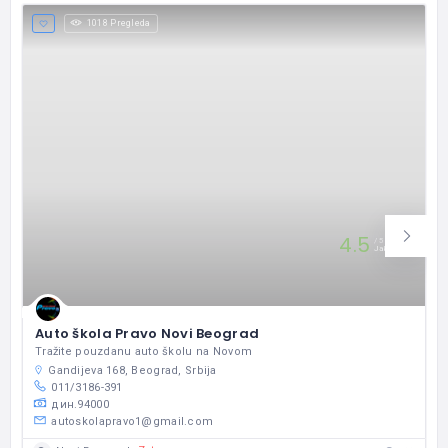
1018 Pregleda
4.5
5
Jako Dobro
Auto škola Pravo Novi Beograd
Tražite pouzdanu auto školu na Novom
Gandijeva 168, Beograd, Srbija
011/3186-391
дин.94000
autoskolapravo1@gmail.com