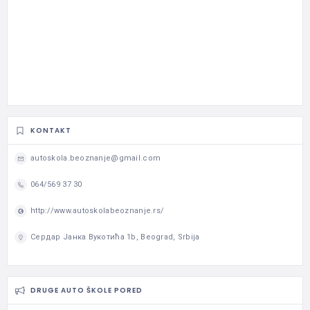
KONTAKT
autoskola.beoznanje@gmail.com
064/569 37 30
http://www.autoskolabeoznanje.rs/
Сердар Јанка Вукотића 1b, Beograd, Srbija
DRUGE AUTO ŠKOLE PORED