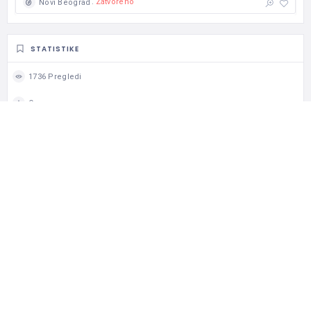
Zatvoreno
Novi Beograd
STATISTIKE
1736 Pregledi
Ocena
0 Omiljeno
0 Podeli
TAGOVI
B Kategorija
MAPA