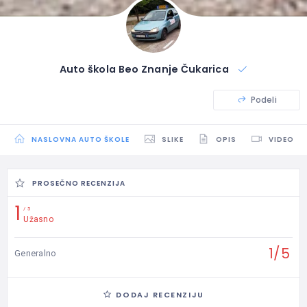
Auto škola Beo Znanje Čukarica
Podeli
NASLOVNA AUTO ŠKOLE
SLIKE
OPIS
VIDEO
PROSEČNO RECENZIJA
1
5
Užasno
1/5
Generalno
DODAJ RECENZIJU