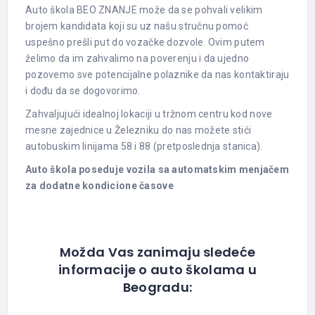
Auto škola BEO ZNANJE može da se pohvali velikim
brojem kandidata koji su uz našu stručnu pomoć
uspešno prešli put do vozačke dozvole. Ovim putem
želimo da im zahvalimo na poverenju i da ujedno
pozovemo sve potencijalne polaznike da nas kontaktiraju
i dođu da se dogovorimo.
Zahvaljujući idealnoj lokaciji u tržnom centru kod nove
mesne zajednice u Železniku do nas možete stići
autobuskim linijama 58 i 88 (pretposlednja stanica).
Auto škola poseduje vozila sa automatskim menjačem
za dodatne kondicione časove
Možda Vas zanimaju sledeće
informacije o auto školama u
Beogradu: