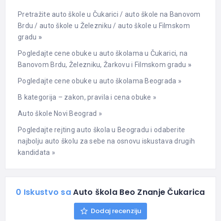
Pretražite auto škole u Čukarici
/
auto škole na Banovom
Brdu
/
auto škole u Železniku
/
auto škole u Filmskom
gradu
»
Pogledajte cene obuke u auto školama u Čukarici, na
Banovom Brdu, Železniku, Žarkovu i Filmskom gradu
»
Pogledajte cene obuke u auto školama Beograda »
B kategorija – zakon, pravila i cena obuke »
Auto škole Novi Beograd »
Pogledajte rejting auto škola u Beogradu i odaberite
najbolju auto školu za sebe na osnovu iskustava drugih
kandidata »
0 Iskustvo sa
Auto škola Beo Znanje Čukarica
Dodaj recenziju