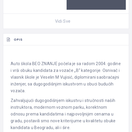
Vidi Sve
OPIS
Auto škola BEO ZNANJE počela je sa radom 2004. godine
i vrši obuku kandidata za vozače „B“ kategorije. Osnivač i
vlasnik škole je Veselin M Vujisić, diplomirani saobraćajni
inženjer, sa dugogodišnjim iskustvom u obuci budućih
vozača.
Zahvaljujući dugogodišnjem iskustvu i stručnosti naših
instruktora, modernom voznom parku, korektnom
odnosu prema kandidatima i najpovoljnijim cenama u
gradu, postavili smo nove kriterijume u kvalitetu obuke
kandidata u Beogradu, ali i šire.