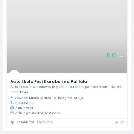
5.0
5
Odlično
Auto škola Fest Karaburma Palilula
Auto škola Fest nedavno je počela sa radom pod vođstvom iskusnih
instruktora.
Vojvode Micka Krstića 1e, Beograd, Srbija
0653061893
дин.77000
office@autoskolafest.com
Closures
Karaburma