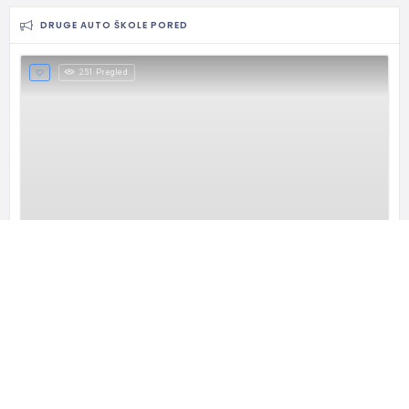
DRUGE AUTO ŠKOLE PORED
251 Pregled
Auto škola Start Drive Žarkovo
Tražite pouzdanu auto školu na Banovom
Trgovačka 16a, Belgrade, Serbia
063/8481-685