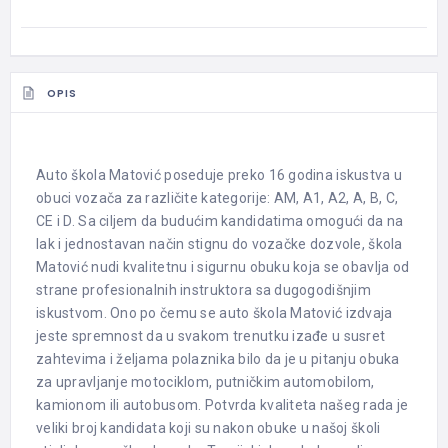
OPIS
Auto škola Matović poseduje preko 16 godina iskustva u
obuci vozača za različite kategorije: AM, A1, A2, A, B, C,
CE i D. Sa ciljem da budućim kandidatima omogući da na
lak i jednostavan način stignu do vozačke dozvole, škola
Matović nudi kvalitetnu i sigurnu obuku koja se obavlja od
strane profesionalnih instruktora sa dugogodišnjim
iskustvom. Ono po čemu se auto škola Matović izdvaja
jeste spremnost da u svakom trenutku izađe u susret
zahtevima i željama polaznika bilo da je u pitanju obuka
za upravljanje motociklom, putničkim automobilom,
kamionom ili autobusom. Potvrda kvaliteta našeg rada je
veliki broj kandidata koji su nakon obuke u našoj školi