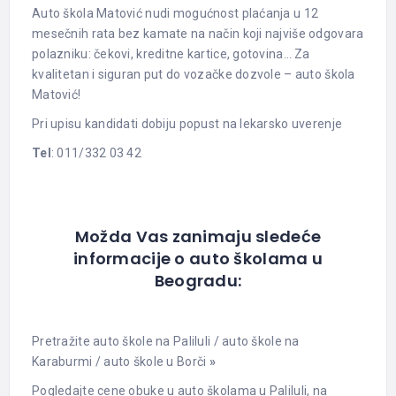
Auto škola Matović nudi mogućnost plaćanja u 12
mesečnih rata bez kamate na način koji najviše odgovara
polazniku: čekovi, kreditne kartice, gotovina… Za
kvalitetan i siguran put do vozačke dozvole – auto škola
Matović!
Pri upisu kandidati dobiju popust na lekarsko uverenje
Tel
: 011/332 03 42
Možda Vas zanimaju sledeće
informacije o auto školama u
Beogradu:
Pretražite auto škole na Paliluli
/
auto škole na
Karaburmi
/
auto škole u Borči
»
Pogledajte cene obuke u auto školama u Paliluli, na