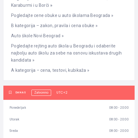
Karaburmi i u Borči
»
Pogledajte cene obuke u auto školama Beograda »
B kategorija – zakon, pravila i cena obuke »
Auto škole Novi Beograd »
Pogledajte rejting auto škola u Beogradu i odaberite
najbolju auto školu za sebe na osnovu iskustava drugih
kandidata »
A kategorija – cena, testovi, kubikaža »
UTC+2
DANAS
Zatvoreno
Ponedeljak
08:00 - 20:00
Utorak
08:00 - 20:00
Sreda
08:00 - 20:00