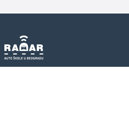
171 auto škola
U BEOGRADU (UKLJUČUJUĆI DODATNE LOKACIJE)
237077 posetilaca
JEDINSTVENIH POSETILACA
Preko 3000 besplatnih konsultacija