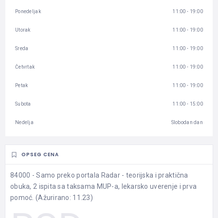
Ponedeljak
11:00 - 19:00
Utorak
11:00 - 19:00
Sreda
11:00 - 19:00
Četvrtak
11:00 - 19:00
Petak
11:00 - 19:00
Subota
11:00 - 15:00
Nedelja
Slobodan dan
OPSEG CENA
84000 - Samo preko portala Radar - teorijska i praktična
obuka, 2 ispita sa taksama MUP-a, lekarsko uverenje i prva
pomoć. (Ažurirano: 11.23)