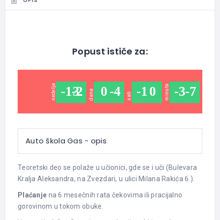
OPIS
Popust ističe za:
sekundi
nedelja
minuta
-13
-2
0
-4
-1
0
-3
-7
-
dana
sati
Auto škola Gas - opis
Teoretski deo se polaže u učionici, gde se i uči (Bulevara
Kralja Aleksandra, na Zvezdari, u ulici Milana Rakića 6.).
Plaćanje
na 6 mesečnih rata čekovima ili pracijalno
gorovinom u tokom obuke.