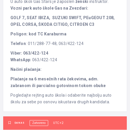
U auto školi Gas Stars je zaposlen
ženski
instruktor.
Vozni park auto škole Gas na Zvezdari:
GOLF 7, SEAT IBIZA, SUZUKI SWIFT, PEuGEOUT 208,
OPEL CORSA, ŠKODA CITIGO, CITROEN C3
Poligon: kod TC Karaburma
Telefon
: 011/288-77-48, 063/422-124
Viber: 063/422-124
WhatsApp
: 063/422-124
Načini plaćanja:
Plaćanje na 6 mesečnih rata čekovima, adm.
zabranom ili parcialno gotovinom tokom obuke
Pogledajte rejting auto škola i odaberite najbolju auto
školu za sebe po osnovu iskustava drugih kandidata.
UTC+2
DANAS
Zatvoreno