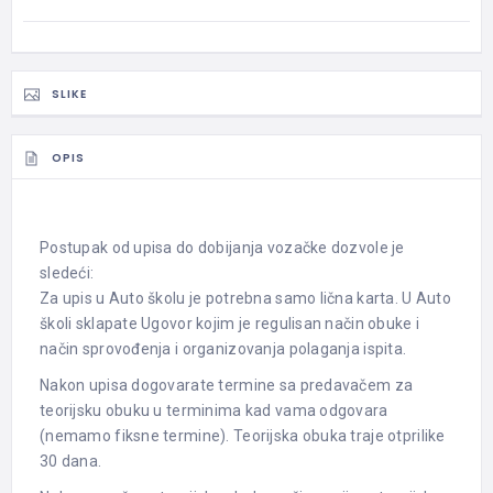
SLIKE
OPIS
Postupak od upisa do dobijanja vozačke dozvole je
sledeći:
Za upis u Auto školu je potrebna samo lična karta. U Auto
školi sklapate Ugovor kojim je regulisan način obuke i
način sprovođenja i organizovanja polaganja ispita.
Nakon upisa dogovarate termine sa predavačem za
teorijsku obuku u terminima kad vama odgovara
(nemamo fiksne termine). Teorijska obuka traje otprilike
30 dana.