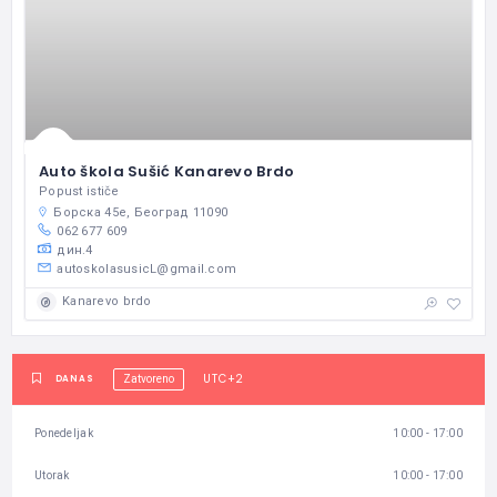
Auto škola Sušić Kanarevo Brdo
Popust ističe
Борска 45e, Београд 11090
062 677 609
дин.4
autoskolasusicL@gmail.com
Kanarevo brdo
UTC+2
DANAS
Zatvoreno
Ponedeljak
10:00 - 17:00
Utorak
10:00 - 17:00