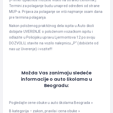
(Primer uplatnice možete videti na stranici cenovnik).
Termini za polaganje budu unapred određeni od strane
MUP-a. Prijava za polaganje se vrši najmanje osam dana
pre termina polaganja.
Nakon položenog praktičnog dela ispita u Auto školi
dobijate UVERENJE o položenom vozačkom ispitu i
odlazite u Policijsku upravu Ljermontova 12 po svoju
DOZVOLU, stavite na vozilo nalepnicu „P“ (dobićete od
nas uz Uverenje) i vozite!!!
Možda Vas zanimaju sledeće
informacije o auto školama u
Beogradu:
Pogledajte cene obuke u auto školama Beograda »
B kategorija – zakon, pravila i cena obuke »