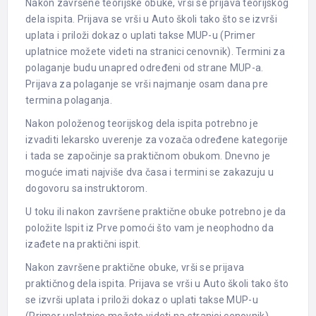
Nakon završene teorijske obuke, vrši se prijava teorijskog
dela ispita. Prijava se vrši u Auto školi tako što se izvrši
uplata i priloži dokaz o uplati takse MUP-u (Primer
uplatnice možete videti na stranici cenovnik). Termini za
polaganje budu unapred određeni od strane MUP-a.
Prijava za polaganje se vrši najmanje osam dana pre
termina polaganja.
Nakon položenog teorijskog dela ispita potrebno je
izvaditi lekarsko uverenje za vozača određene kategorije
i tada se započinje sa praktičnom obukom. Dnevno je
moguće imati najviše dva časa i termini se zakazuju u
dogovoru sa instruktorom.
U toku ili nakon završene praktične obuke potrebno je da
položite Ispit iz Prve pomoći što vam je neophodno da
izađete na praktični ispit.
Nakon završene praktične obuke, vrši se prijava
praktičnog dela ispita. Prijava se vrši u Auto školi tako što
se izvrši uplata i priloži dokaz o uplati takse MUP-u