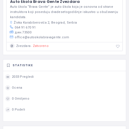
Auto škola Brava Gente Zvezdara
Auto škola “Brava Gente” je auto škola koja je osnovna od strane
instruktora koji poseduju dvadesetogodišnje iskustvo u obučavanju
kandidata.
Živka Karabiberovića 2, Beograd, Serbia
064 91 670 91
дин.73500
office@autoskolabravagente.com
Zatvoreno
Zvezdara
STATISTIKE
2033 Pregledi
Ocena
0 Omiljeno
0 Podeli