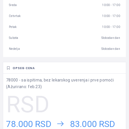
Sreda
10:00 - 17:00
Četvrtak
10:00 - 17:00
Petak
10:00 - 17:00
Subota
Slobodan dan
Nedelja
Slobodan dan
OPSEG CENA
78000 - sa ispitima, bez lekarskog uverenja i prve pomoći
(Ažurirano: feb.23)
78.000 RSD
83.000 RSD