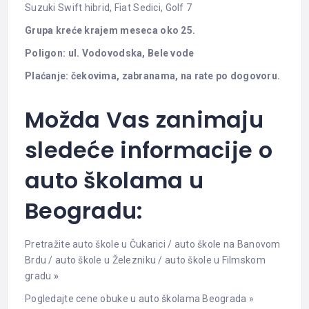
Suzuki Swift hibrid, Fiat Sedici, Golf 7
Grupa kreće krajem meseca oko 25.
Poligon: ul. Vodovodska, Bele vode
Plaćanje: čekovima, zabranama, na rate po dogovoru.
Možda Vas zanimaju
sledeće informacije o
auto školama u
Beogradu:
Pretražite auto škole u Čukarici
/
auto škole na Banovom
Brdu
/
auto škole u Železniku
/
auto škole u Filmskom
gradu
»
Pogledajte cene obuke u auto školama Beograda »