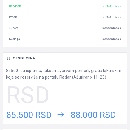
Četvrtak
09:00 - 16:00
Petak
09:00 - 16:00
Subota
Slobodan dan
Nedelja
Slobodan dan
OPSEG CENA
85500- sa ispitima, taksama, prvom pomoći, gratis lekarskim
koje se rezerviše na portalu Radar (Ažurirano 11. 23)
85.500 RSD
88.000 RSD