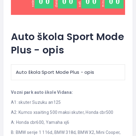
sekundi
nedelja
minuta
0
0
0
0
0
0
0
0
dana
sati
Auto škola Sport Mode
Plus - opis
Auto škola Sport Mode Plus - opis
Vozni park auto škole Vidana:
A1: skuter Suzuku an125
A2: Kumco xsaiting 500 maksi skuter, Honda cbr500
A: Honda cbr600, Yamaha xj6
B: BMW serije 1 116d, BMW 318d, BMW X2, Mini Cooper,