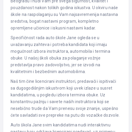
Beogradu i nudi Vam pre svega sigurnost, kvalitet i
pouzdanost nakon tolikih godina iskustva. U okviru naše
škole na raspolaganju su Vam najsavremenija nastavna
sredstva, bogat nastavni program, kompletno
opremljene učionice i iskusni nastavni kadar.
Specifičnost rada auto škole Jane ogleda se u
uvažavanju zahteva i potreba kandidata koji imaju
mogućnost izbora instruktora, automobila i termina
obuke. U našoj školi obuka za polaganje vožnje
predstavlja pravo zadovoljstvo, jer se izvodi na
kvalitetnim i bezbednim automobilima.
Naš tim čine licencirani instruktori, predavači i ispitivači
sa dugogodišnjim iskustvom koji uvek izlaze u susret
kandidatima, u pogledu izbora termina obuke. Uz
konstantnu pažnju i savete naših instruktora koji se
nesebično trude da Vam prenesu svoje znanje, uspešno
ćete savladati sve prepreke na putu do vozačke dozvole.
Auto škola Jane svim kandidatima nudi interaktivnu
nastavu koju održava licencirani predavač, uz primenu