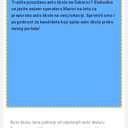
Tražite pouzdanu auto školu na Čukarici? Slobodno
se javite našem operateru Marini na četu za
preporuku auto škole na ovoj lokaciji. Spremili smo i
pogodnost za kandidate koji upišu auto školu preko
našeg portala!
Auto škola Jane jedna je od najstarijih auto škola u