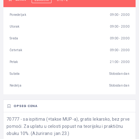
Ponedeljak
09:00 - 20:00
Utorak
09:00 - 20:00
Sreda
09:00 - 20:00
Četvrtak
09:00 - 20:00
Petak
21:00 - 20:00
Subota
Slobodan dan
Nedelja
Slobodan dan
OPSEG CENA
70777 - sa ispitima (+takse MUP-a), gratis lekarsko, bez prve
pomoći. Za uplatu u celosti popust na teorijsku i praktičnu
obuku 10%. (Ažurirano: jan.23.)