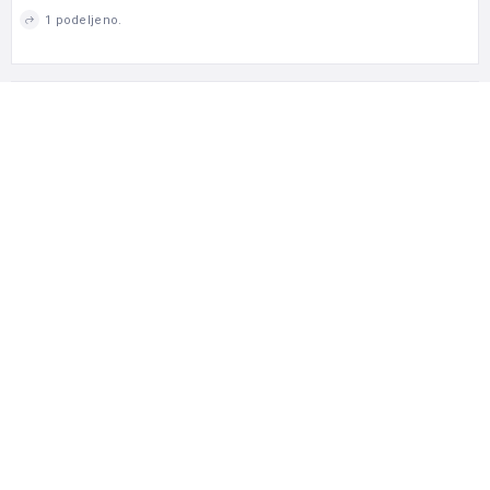
1 podeljeno.
TAGOVI
A Kategorija
A1 Kategorija
B Kategorija
C Kategorija
MAPA
AUTOR