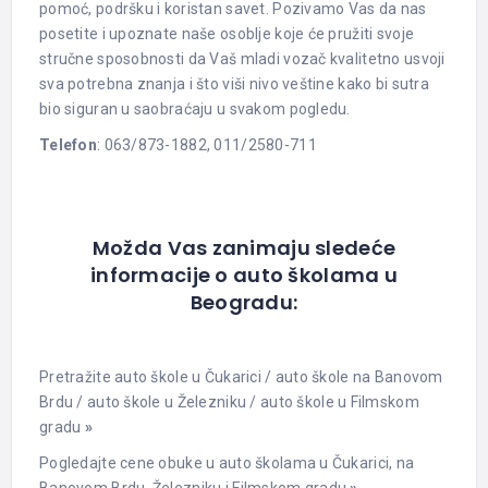
pomoć, podršku i koristan savet. Pozivamo Vas da nas
posetite i upoznate naše osoblje koje će pružiti svoje
stručne sposobnosti da Vaš mladi vozač kvalitetno usvoji
sva potrebna znanja i što viši nivo veštine kako bi sutra
bio siguran u saobraćaju u svakom pogledu.
Telefon
: 063/873-1882, 011/2580-711
Možda Vas zanimaju sledeće
informacije o auto školama u
Beogradu:
Pretražite auto škole u Čukarici
/
auto škole na Banovom
Brdu
/
auto škole u Železniku
/
auto škole u Filmskom
gradu
»
Pogledajte cene obuke u auto školama u Čukarici, na
Banovom Brdu, Železniku i Filmskom gradu
»