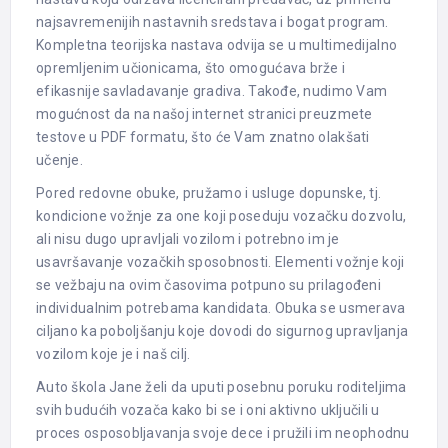
najsavremenijih nastavnih sredstava i bogat program.
Kompletna teorijska nastava odvija se u multimedijalno
opremljenim učionicama, što omogućava brže i
efikasnije savladavanje gradiva. Takođe, nudimo Vam
mogućnost da na našoj internet stranici preuzmete
testove u PDF formatu, što će Vam znatno olakšati
učenje.
Pored redovne obuke, pružamo i usluge dopunske, tj.
kondicione vožnje za one koji poseduju vozačku dozvolu,
ali nisu dugo upravljali vozilom i potrebno im je
usavršavanje vozačkih sposobnosti. Elementi vožnje koji
se vežbaju na ovim časovima potpuno su prilagođeni
individualnim potrebama kandidata. Obuka se usmerava
ciljano ka poboljšanju koje dovodi do sigurnog upravljanja
vozilom koje je i naš cilj.
Auto škola Jane želi da uputi posebnu poruku roditeljima
svih budućih vozača kako bi se i oni aktivno uključili u
proces osposobljavanja svoje dece i pružili im neophodnu