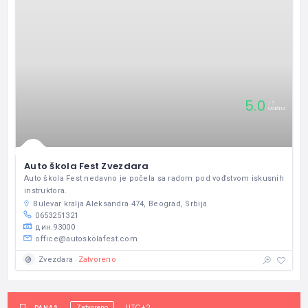
5.0
5
Odlično
Auto škola Fest Zvezdara
Auto škola Fest nedavno je počela sa radom pod vođstvom iskusnih
instruktora.
Bulevar kralja Aleksandra 474, Beograd, Srbija
0653251321
дин.93000
office@autoskolafest.com
Zatvoreno
Zvezdara
UTC+2
DANAS
Zatvoreno