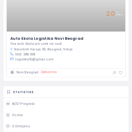
2.0
5
Niska
Auto škola Logistika Novi Beograd
Ova auto škola još uvek ne nudi
Narodnih heroja 30, Beograd, Srbija
063/ 288 358
logistika92@gmail.com
Zatvoreno
Novi Beograd
STATISTIKE
8257 Pregledi
Ocena
0 Omiljeno