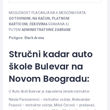
MOGUĆNOST PLAĆANJA NA 6 MESEČNIH RATA:
GOTOVINOM,
NA RAČUN,
PLATNOM
KARTICOM,
ČEKOVIMA
GRAĐANA ILI
PUTEM
ADMINISTRATIVNE ZABRANE
Poligon: Štark Arena
Stručni kadar auto
škole Bulevar na
Novom Beogradu:
U Auto školi Bulevar je zaposlena ženski instruktor.
Nikola Parezanović – instruktor vožnje, Aleksandar
Popović – instruktor vožnje, Miloš Ćorović – predavač,