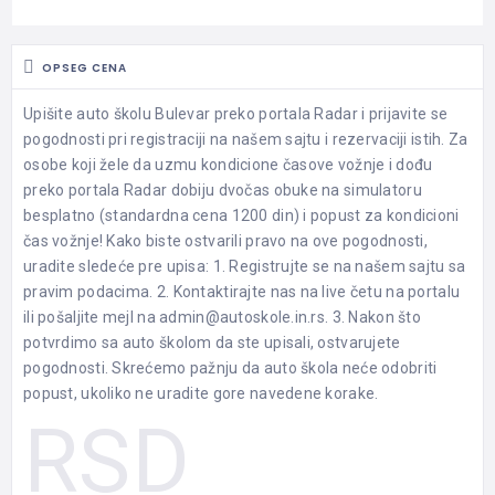
OPSEG CENA
Upišite auto školu Bulevar preko portala Radar i prijavite se
pogodnosti pri registraciji na našem sajtu i rezervaciji istih. Za
osobe koji žele da uzmu kondicione časove vožnje i dođu
preko portala Radar dobiju dvočas obuke na simulatoru
besplatno (standardna cena 1200 din) i popust za kondicioni
čas vožnje! Kako biste ostvarili pravo na ove pogodnosti,
uradite sledeće pre upisa: 1. Registrujte se na našem sajtu sa
pravim podacima. 2. Kontaktirajte nas na live četu na portalu
ili pošaljite mejl na
admin@autoskole.in.rs
. 3. Nakon što
potvrdimo sa auto školom da ste upisali, ostvarujete
pogodnosti. Skrećemo pažnju da auto škola neće odobriti
popust, ukoliko ne uradite gore navedene korake.