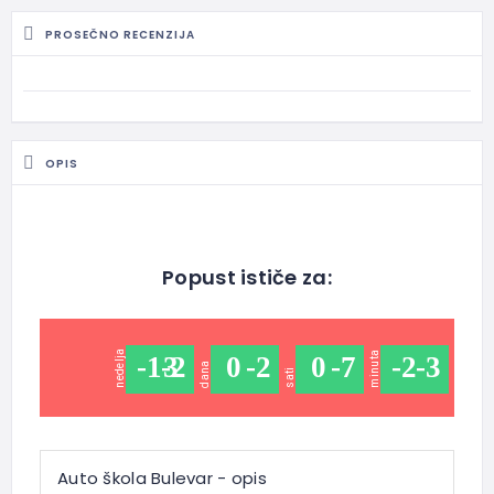
PROSEČNO RECENZIJA
OPIS
Popust ističe za:
sekundi
nedelja
minuta
-13
-2
0
-2
0
-7
-2
-3
-
dana
sati
Auto škola Bulevar - opis