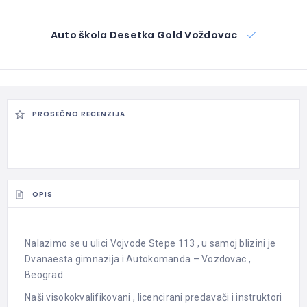
Auto škola Desetka Gold Voždovac
PROSEČNO RECENZIJA
OPIS
Nalazimo se u ulici Vojvode Stepe 113 , u samoj blizini je
Dvanaesta gimnazija i Autokomanda – Vozdovac ,
Beograd .
Naši visokokvalifikovani , licencirani predavači i instruktori