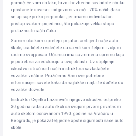
pomoći će vam da lako, brzo i bezbedno savladate obuku
i postanete savesni i odgovorni vozači . 70% naših đaka
se upisuje preko preporuke , jer imamo individualan
pristup svakom pojedincu, što pokazuje velika stopa
prolaznosti naših đaka.
Samim ulaskom u prelep i prijatan ambijent naše auto
škole, osetićete i videćete da sa velikom željom i voljom
radimo svoj posao. Učionica ima savremenu opremu koja
je potrebna za edukaciju u ovoj oblasti . Uz strpljenje ,
iskustvo i stručnost naših instruktora savladaćete
vozačke veštine. Pružićemo Vam sve potrebne
informacije i savete kako da najlakše i najbrže dođete do
vozačke dozvole
Instruktor Cvjetko Lazarević i njegovo iskustvo od preko
30 godina rada u auto školi sa svojom prvom privatnom
auto školom osnovanom 1990. godine na Vračaru u
Beogradu, je pokazatelj jedne opšte sigurnosti naše auto
škole.