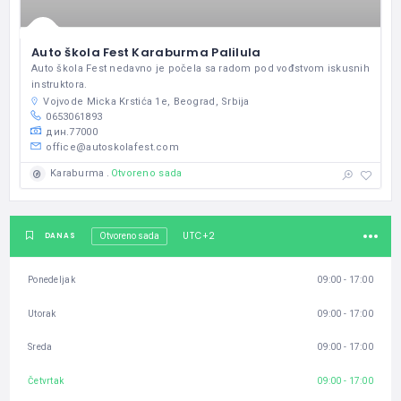
Auto škola Fest Karaburma Palilula
Auto škola Fest nedavno je počela sa radom pod vođstvom iskusnih
instruktora.
Vojvode Micka Krstića 1e, Beograd, Srbija
0653061893
дин.77000
office@autoskolafest.com
Otvoreno sada
Karaburma
UTC+2
DANAS
Otvoreno sada
Ponedeljak
09:00 - 17:00
Utorak
09:00 - 17:00
Sreda
09:00 - 17:00
Četvrtak
09:00 - 17:00