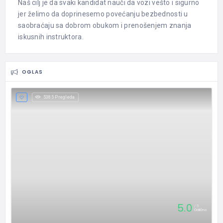
Naš cilj je da svaki kandidat nauči da vozi vešto i sigurno
jer želimo da doprinesemo povećanju bezbednosti u
saobraćaju sa dobrom obukom i prenošenjem znanja
iskusnih instruktora.
OGLAS
5385 Pregleda
5.0
5
Odlično