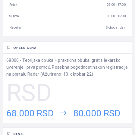
Petak
09:00 - 17:00
Subota
09:00 - 15:00
Nedelja
Slobodan dan
OPSEG CENA
68000 - Teorijska obuka + praktična obuka, gratis lekarsko
uverenje i prva pomoć. Posebna pogodnost nakon registracije
na portalu Radar (Ažurirano: 10. oktobar 22)
68.000 RSD
80.000 RSD
CENA