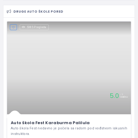
DRUGE AUTO ŠKOLE PORED
5385 Pregleda
5.0
5
Odlično
Auto škola Fest Karaburma Palilula
Auto škola Fest nedavno je počela sa radom pod vođstvom iskusnih
instruktora.