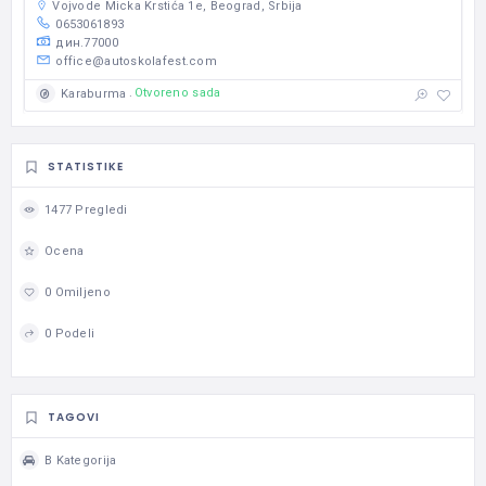
Vojvode Micka Krstića 1e, Beograd, Srbija
0653061893
дин.77000
office@autoskolafest.com
Otvoreno sada
Karaburma
STATISTIKE
1477 Pregledi
Ocena
0 Omiljeno
0 Podeli
TAGOVI
B Kategorija