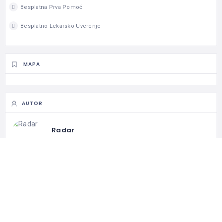
Besplatna Prva Pomoć
Besplatno Lekarsko Uverenje
MAPA
AUTOR
Radar
Prati
0
Pratilac
2
Prate