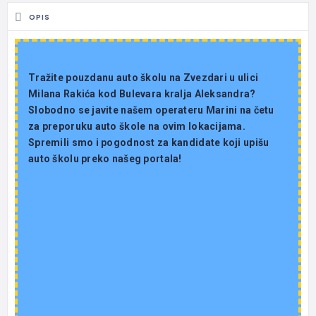
OPIS
Tražite pouzdanu auto školu na Zvezdari u ulici
Milana Rakića kod Bulevara kralja Aleksandra?
Slobodno se javite našem operateru Marini na četu
za preporuku auto škole na ovim lokacijama.
Spremili smo i pogodnost za kandidate koji upišu
auto školu preko našeg portala!