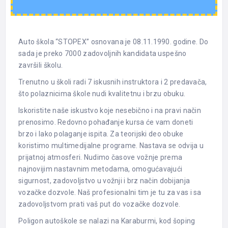
Auto škola “STOPEX” osnovana je 08.11.1990. godine. Do
sada je preko 7000 zadovoljnih kandidata uspešno
završili školu.
Trenutno u školi radi 7 iskusnih instruktora i 2 predavača,
što polaznicima škole nudi kvalitetnu i brzu obuku.
Iskoristite naše iskustvo koje nesebično i na pravi način
prenosimo. Redovno pohađanje kursa će vam doneti
brzo i lako polaganje ispita. Za teorijski deo obuke
koristimo multimedijalne programe. Nastava se odvija u
prijatnoj atmosferi. Nudimo časove vožnje prema
najnovijim nastavnim metodama, omogućavajući
sigurnost, zadovoljstvo u vožnji i brz način dobijanja
vozačke dozvole. Naš profesionalni tim je tu za vas i sa
zadovoljstvom prati vaš put do vozačke dozvole.
Poligon autoškole se nalazi na Karaburmi, kod šoping