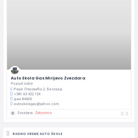
Auto škola Gas Mirijevo Zvezdara
Popust ističe
Раше Плаовића 2, Београд
+381 63 422 124
дин.84000
autoskolagas@yahoo.com
Zatvoreno
Zvezdara
RADNO VREME AUTO ŠKOLE