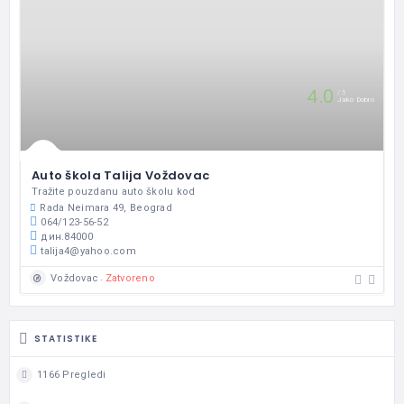
4.0
5
Jako Dobro
Auto škola Talija Voždovac
Tražite pouzdanu auto školu kod
Rada Neimara 49, Beograd
064/123-56-52
дин.84000
talija4@yahoo.com
Zatvoreno
Voždovac
STATISTIKE
1166 Pregledi