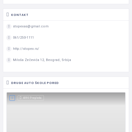
KONTAKT
stopexas@gmail.com
061/250-1111
http://stopex.rs/
Miloša Zečevića 12, Beograd, Srbija
DRUGE AUTO ŠKOLE PORED
4090 Pregleda