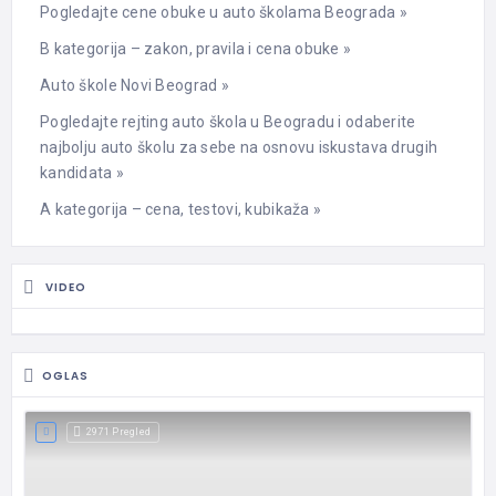
Pogledajte cene obuke u auto školama Beograda »
B kategorija – zakon, pravila i cena obuke »
Auto škole Novi Beograd »
Pogledajte rejting auto škola u Beogradu i odaberite
najbolju auto školu za sebe na osnovu iskustava drugih
kandidata »
A kategorija – cena, testovi, kubikaža »
VIDEO
OGLAS
2971 Pregled