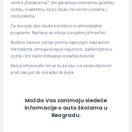
centra „Karaburma“, što garantuje intenzivnu gradsku
vožnju, kvalitetnu i brzu obuku na novim vozilima i
motociklima.
Za teorijski deo obuke koristimo multimedijalne
programe. Nastava se odvija u prijatnoj atmosferi.
Nudimo časove vožnje prema najnovijim nastavnim
metodama, omogućavajući sigurnost, zadovoljstvo u
vožnji i brz način dobijanja vozačke dozvole.
Naš profesionalni tim je tu za vas i sa zadovoljstvom
prati vaš put do vozačke dozvole.
Možda Vas zanimaju sledeće
informacije o auto školama u
Beogradu: