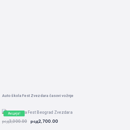
са
од 5
Auto škola Fest Zvezdara časovi vožnje
Акција!
рсд
3,000.00
рсд
2,700.00