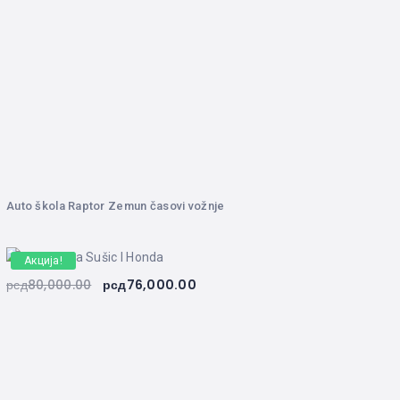
Auto škola Raptor Zemun časovi vožnje
Акција!
рсд
80,000.00
рсд
76,000.00