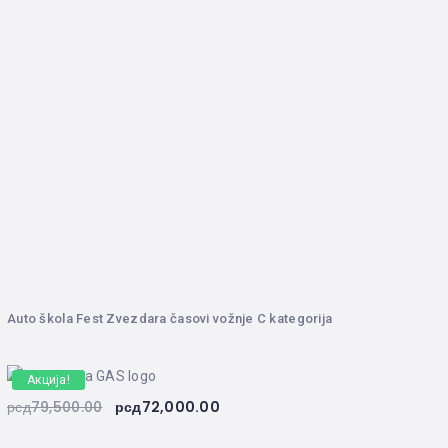
Auto škola Fest Zvezdara časovi vožnje C kategorija
Акција!
рсд
79,500.00
рсд
72,000.00