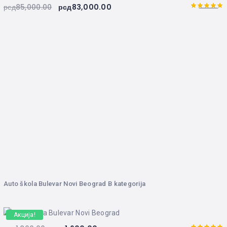
рсд
85,000.00
рсд
83,000.00
5.00
Оцењено
са
од 5
Auto škola Bulevar Novi Beograd B kategorija
Акција!