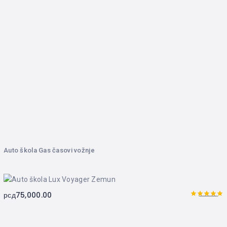
Auto škola Gas časovi vožnje
рсд
75,000.00
5.00
Оцењено
са
од 5