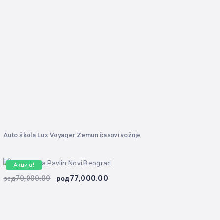
Auto škola Lux Voyager Zemun časovi vožnje
Акција!
рсд
79,000.00
рсд
77,000.00