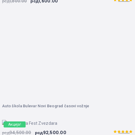
рсд
1,800.00
рсд
1,600.00
5.00
Оцењено
са
од 5
Auto škola Bulevar Novi Beograd časovi vožnje
Акција!
рсд
94,500.00
рсд
92,500.00