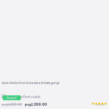
5.00
Оцењено
са
од 5
Auto škola Fest Zvezdara B kategorija
Акција!
рсд
1,400.00
рсд
1,200.00
5.00
Оцењено