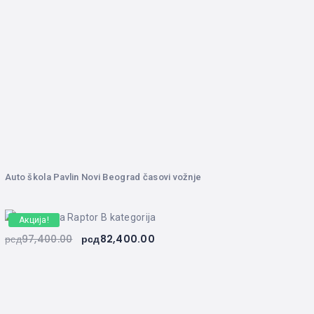
Auto škola Pavlin Novi Beograd časovi vožnje
Акција!
рсд
97,400.00
рсд
82,400.00