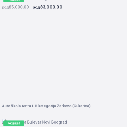
рсд
85,000.00
рсд
83,000.00
Auto škola Astra L B kategorija Žarkovo (Čukarica)
Акција!